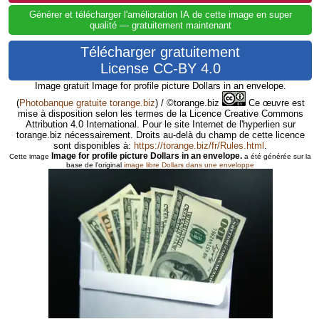
Générer et télécharger l'amélioration IA de cette image en super
qualité — gratuitement maintenant
Télécharger gratuitement
License CC-BY 4.0
Image gratuit Image for profile picture Dollars in an envelope.
(
Photobanque gratuite torange.biz
) / ©torange.biz
Ce œuvre est
mise à disposition selon les termes de la Licence Creative Commons
Attribution 4.0 International. Pour le site Internet de l'hyperlien sur
torange.biz nécessairement. Droits au-delà du champ de cette licence
sont disponibles à:
https://torange.biz/fr/Rules.html
.
Image for profile picture Dollars in an envelope.
Cette image
a été générée sur la
base de l'original
image libre Dollars dans une enveloppe