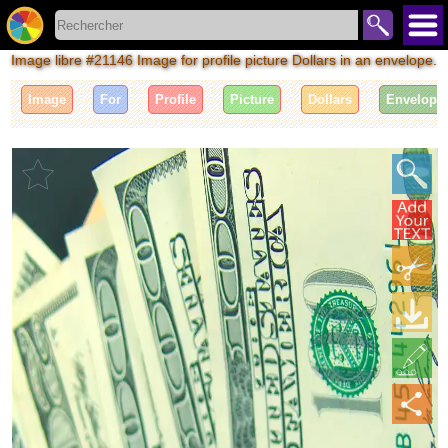
Image libre #21146 Image for profile picture Dollars in an envelope.
Image
For
Profile
Picture
Dollars
Envelope