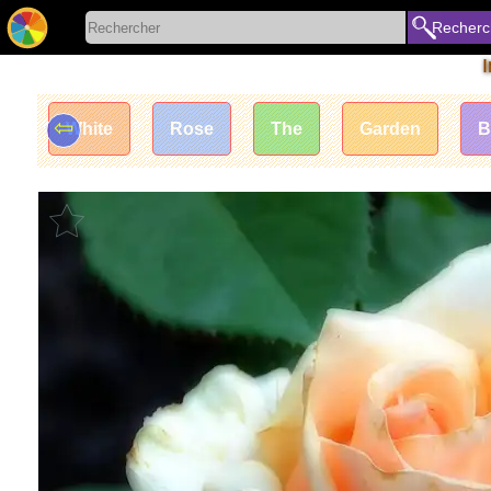
Recherc
⇦
White
Rose
The
Garden
B