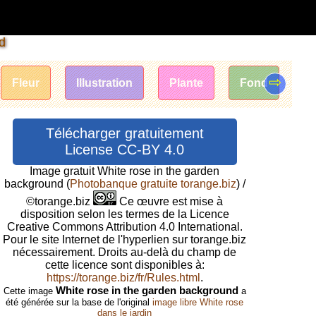
d
⇨
Fleur
Illustration
Plante
Fond
La
Télécharger gratuitement
License CC-BY 4.0
Image gratuit White rose in the garden
background
(
Photobanque gratuite torange.biz
) /
©torange.biz
Ce œuvre est mise à
disposition selon les termes de la Licence
Creative Commons Attribution 4.0 International.
Pour le site Internet de l'hyperlien sur torange.biz
nécessairement. Droits au-delà du champ de
cette licence sont disponibles à:
https://torange.biz/fr/Rules.html
.
White rose in the garden background
Cette image
a
été générée sur la base de l'original
image libre White rose
dans le jardin