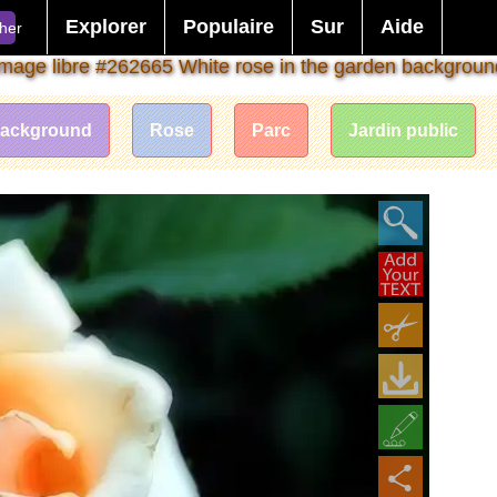
Explorer
Populaire
Sur
Aide
her
Image libre #262665 White rose in the garden backgroun
ackground
Rose
Parc
Jardin public