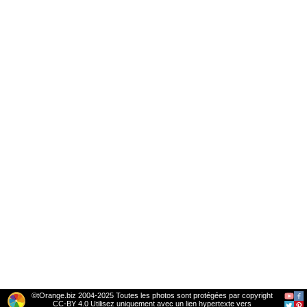
©tOrange.biz 2004-2025 Toutes les photos sont protégées par copyright
CC-BY 4.0 Utilisez uniquement avec un lien hypertexte vers