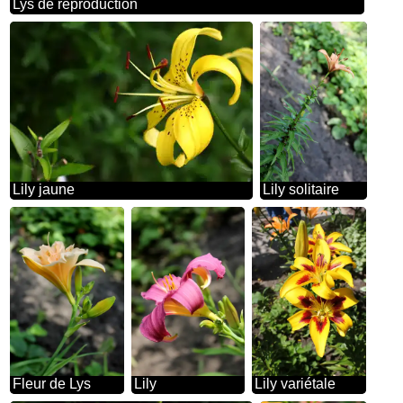
Lys de reproduction
Lily jaune
Lily solitaire
Fleur de Lys
Lily
Lily variétale