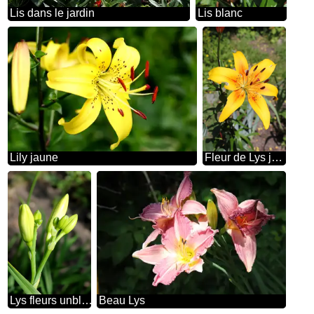
Lis dans le jardin
Lis blanc
Lily jaune
Fleur de Lys jaune
Lys fleurs unblown
Beau Lys