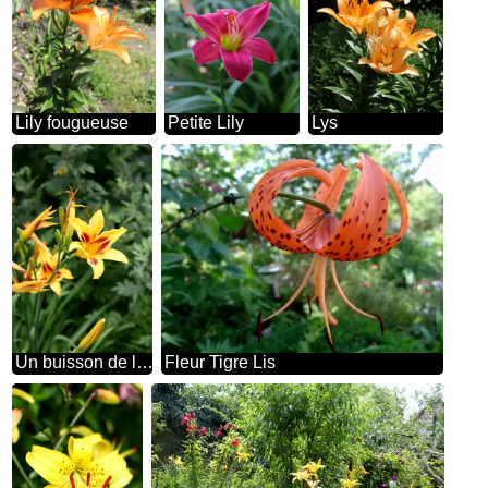
Lily fougueuse
Petite Lily
Lys
Un buisson de lys jaunes
Fleur Tigre Lis