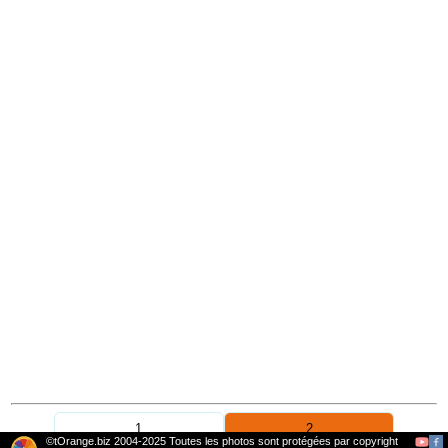
1
2
©tOrange.biz 2004-2025 Toutes les photos sont protégées par copyright