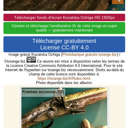
Télécharger fonds d'écran Kozatska Ozhiga HD 1920px
Générer et télécharger l'amélioration IA de cette image en super
qualité — gratuitement maintenant
Télécharger gratuitement
License CC-BY 4.0
Image gratuit Kozatska Ozhiga
(
Photobanque gratuite torange.biz
) /
©torange.biz
Ce œuvre est mise à disposition selon les termes de
la Licence Creative Commons Attribution 4.0 International. Pour le site
Internet de l'hyperlien sur torange.biz nécessairement. Droits au-delà du
champ de cette licence sont disponibles à:
https://torange.biz/fr/Rules.html
.
Photo disponible dans les albums:
Pistolets anciennes (17)