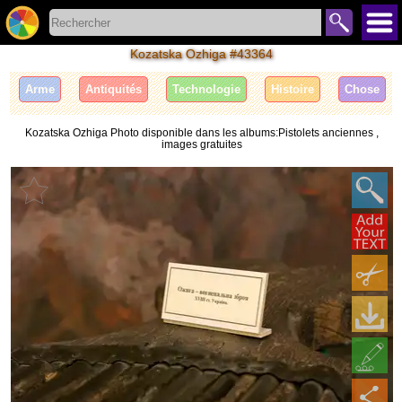
Kozatska Ozhiga #43364
Arme
Antiquités
Technologie
Histoire
Сhose
Kozatska Ozhiga Photo disponible dans les albums:Pistolets anciennes ,
images gratuites