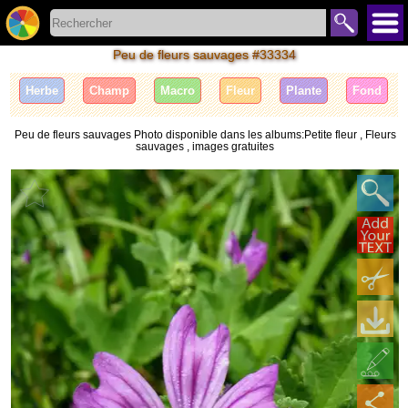
Peu de fleurs sauvages #33334
Herbe
Champ
Macro
Fleur
Plante
Fond
Peu de fleurs sauvages Photo disponible dans les albums:Petite fleur , Fleurs
sauvages , images gratuites