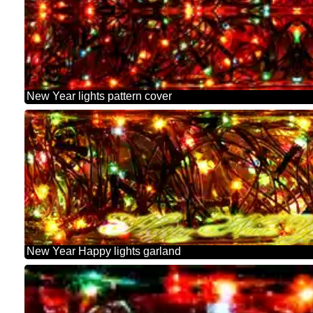
New Year lights pattern cover
New Year Happy lights garland