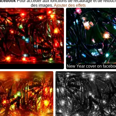
 Facebook
Pour accéder aux fonctions de recadrage et de retouche
des images.
Ajouter des effets
New Year cover on facebo