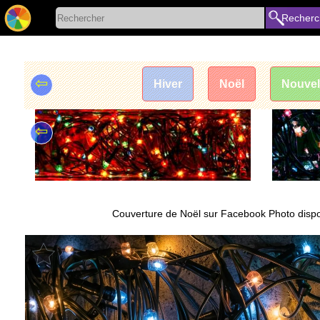
Recherc
⇦
Hiver
Noël
Nouvel
⇦
Couverture de Noël sur Facebook Photo dispon