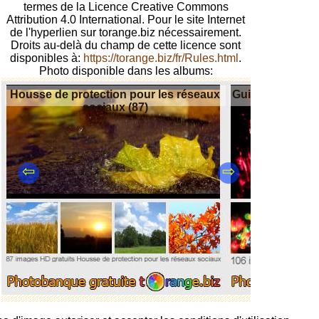
termes de la Licence Creative Commons
Attribution 4.0 International. Pour le site Internet
de l'hyperlien sur torange.biz nécessairement.
Droits au-delà du champ de cette licence sont
disponibles à:
https://torange.biz/fr/Rules.html
.
Photo disponible dans les albums:
Housse de protection pour les réseaux
Guirlandes d'arb
sociaux (87)
⇦
⇨