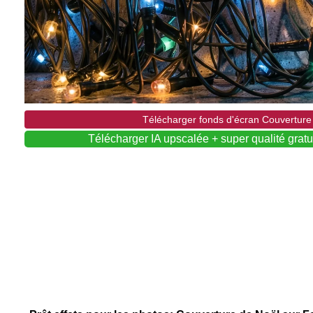
Télécharger fonds d'écran Couvertur
Télécharger IA upscalée + super qualité gra