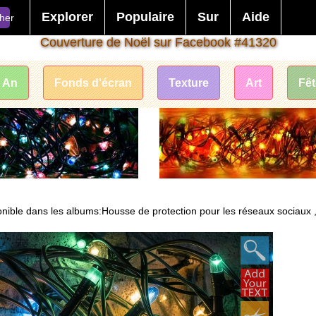
Explorer
Populaire
Sur
Aide
her
Couverture de Noël sur Facebook #41320
 An
Fonds d'écran
Texture
Art
Fê
ible dans les albums:Housse de protection pour les réseaux sociaux , 