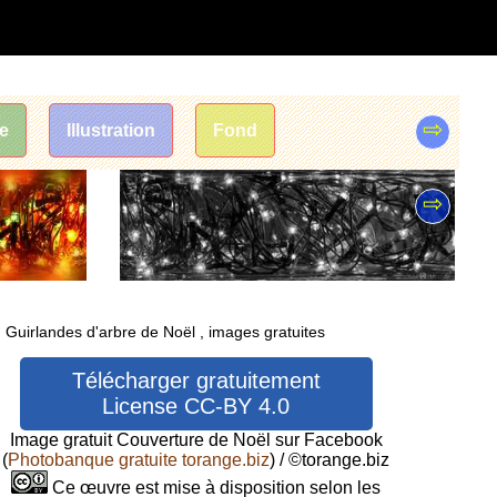
⇨
te
Illustration
Fond
⇨
Guirlandes d'arbre de Noël , images gratuites
Télécharger gratuitement
License CC-BY 4.0
Image gratuit Couverture de Noël sur Facebook
(
Photobanque gratuite torange.biz
) / ©torange.biz
Ce œuvre est mise à disposition selon les