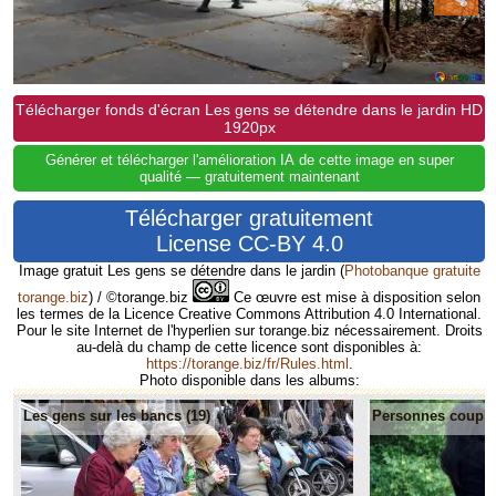
Télécharger fonds d'écran Les gens se détendre dans le jardin HD
1920px
Générer et télécharger l'amélioration IA de cette image en super
qualité — gratuitement maintenant
Télécharger gratuitement
License CC-BY 4.0
Image gratuit Les gens se détendre dans le jardin
(
Photobanque gratuite
torange.biz
) / ©torange.biz
Ce œuvre est mise à disposition selon
les termes de la Licence Creative Commons Attribution 4.0 International.
Pour le site Internet de l'hyperlien sur torange.biz nécessairement. Droits
au-delà du champ de cette licence sont disponibles à:
https://torange.biz/fr/Rules.html
.
Photo disponible dans les albums:
Les gens sur les bancs (19)
Personnes couple