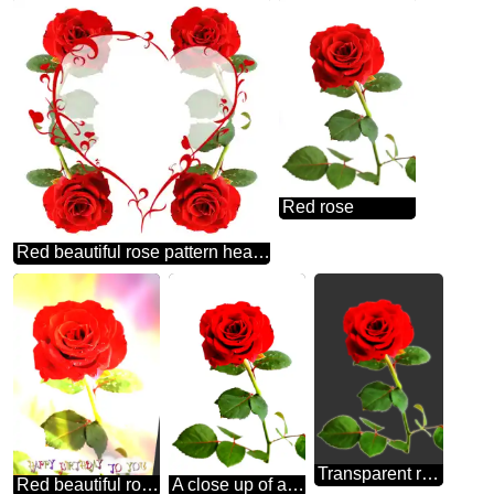
Red rose
Red beautiful rose pattern heart red frame
Transparent rose flower
Red beautiful rose flower happy birthday card
A close up of a flower garden roses petal pink botany red