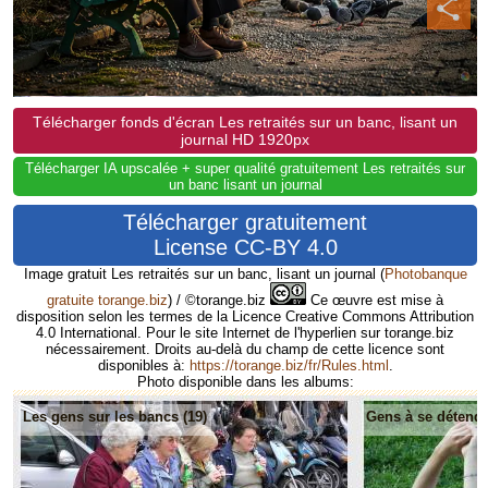
Télécharger fonds d'écran Les retraités sur un banc, lisant un
journal HD 1920px
Télécharger IA upscalée + super qualité gratuitement Les retraités sur
un banc lisant un journal
Télécharger gratuitement
License CC-BY 4.0
Image gratuit Les retraités sur un banc, lisant un journal
(
Photobanque
gratuite torange.biz
) / ©torange.biz
Ce œuvre est mise à
disposition selon les termes de la Licence Creative Commons Attribution
4.0 International. Pour le site Internet de l'hyperlien sur torange.biz
nécessairement. Droits au-delà du champ de cette licence sont
disponibles à:
https://torange.biz/fr/Rules.html
.
Photo disponible dans les albums:
Les gens sur les bancs (19)
Gens à se détendr