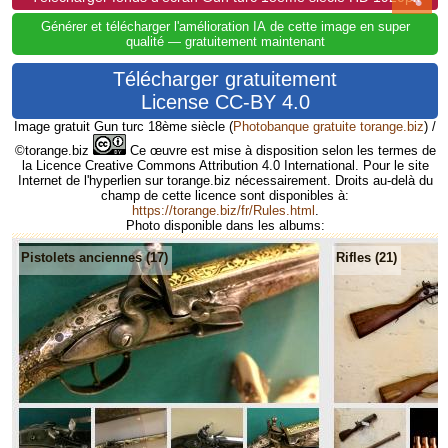
Générer et télécharger l'amélioration IA de cette image en super
qualité — gratuitement maintenant
Télécharger gratuitement
License CC-BY 4.0
Image gratuit Gun turc 18ème siècle
(
Photobanque gratuite torange.biz
) /
©torange.biz
Ce œuvre est mise à disposition selon les termes de
la Licence Creative Commons Attribution 4.0 International. Pour le site
Internet de l'hyperlien sur torange.biz nécessairement. Droits au-delà du
champ de cette licence sont disponibles à:
https://torange.biz/fr/Rules.html
.
Photo disponible dans les albums:
Pistolets anciennes (17)
Rifles (21)