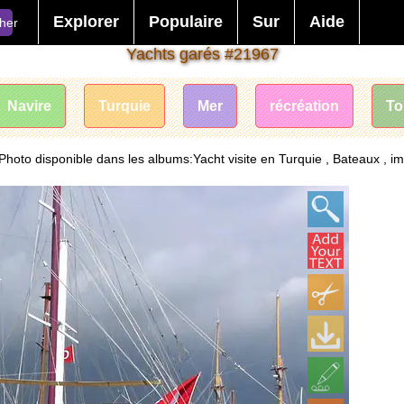
Explorer
Populaire
Sur
Aide
her
Yachts garés #21967
Navire
Turquie
Mer
récréation
To
Photo disponible dans les albums:Yacht visite en Turquie , Bateaux , i