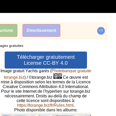
⇨
urisme
Divertissement
mages gratuites
Télécharger gratuitement
License CC-BY 4.0
Image gratuit Yachts garés
(
Photobanque gratuite
torange.biz
) / ©torange.biz
Ce œuvre est
mise à disposition selon les termes de la Licence
Creative Commons Attribution 4.0 International.
Pour le site Internet de l'hyperlien sur torange.biz
nécessairement. Droits au-delà du champ de
cette licence sont disponibles à:
https://torange.biz/fr/Rules.html
.
Photo disponible dans les albums: