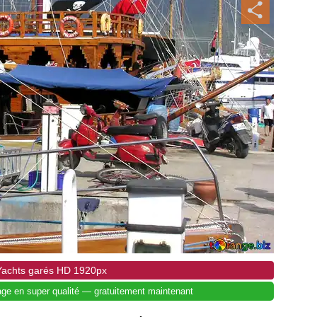
 Yachts garés HD 1920px
mage en super qualité — gratuitement maintenant