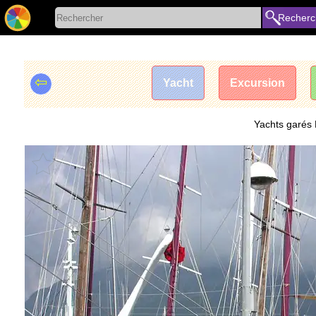
Recherc
⇦
Yacht
Excursion
Yachts garés 