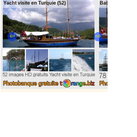
Yacht visite en Turquie (52)
Bateaux (94)
⇦
⇨