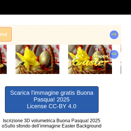
⇨
und
⇨
Scarica l'immagine gratis Buona
Pasqua! 2025
License CC-BY 4.0
Iscrizione 3D volumetrica Buona Pasqua! 2025
oSullo sfondo dell'immagine Easter Background