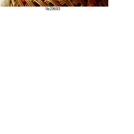
№29693