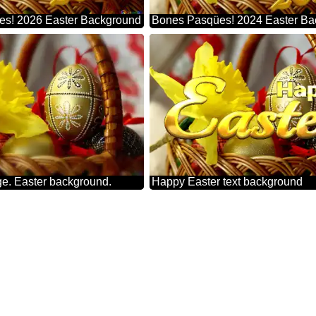
s! 2026 Easter Background
Bones Pasqües! 2024 Easter B
ge. Easter background.
Happy Easter text background