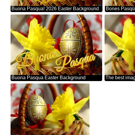
Buona Pasqua! 2026 Easter Background
Bones Pasqüe
Buona Pasqua Easter Background
The best ima