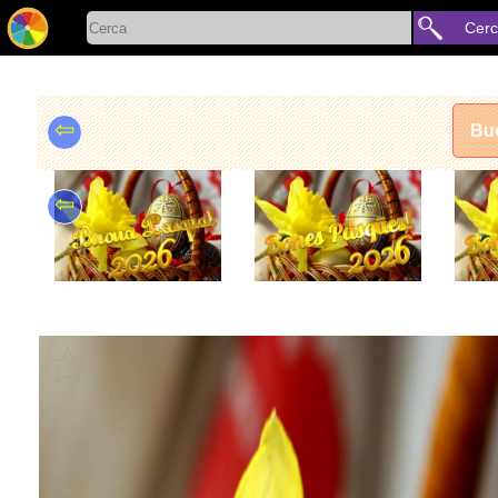
Cer
⇦
Bu
⇦