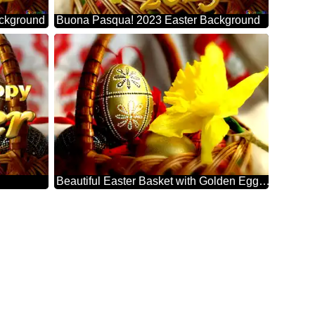
ackground
Buona Pasqua! 2023 Easter Background
Beautiful Easter Basket with Golden Eggs and Daffodil – Celebrate Spring Festivities