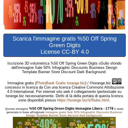
Scarica l'immagine gratis %50 Off Spring
Green Digits
License CC-BY 4.0
Iscrizione 3D volumetrica %50 Off Spring Green Digits oSullo sfondo
dell'immagine Sale 50% Infographic Discounts Business Design
Template Banner Store Discount Dark Background.
Immagine gratis
(
PhotoBank Gratis torange.biz
) / ©torange.biz
concesso in licenza da Con una licenza Creative Commons Attribuzione
4.0 International. Per internet sito web il collegamento ipertestuale su
torange.biz necessariamente. Diritti di là della portata di questa licenza
sono disponibili presso
https://torange.biz/it/Rules.html
.
%50 Off Spring Green Digits Immagine Libera - 1778
Questa immagine
è stata
generata in base all'originale
immagine gratis Sale 50% Infographic Discounts Business
Design Template Banner Store discount dark background.