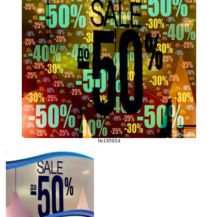
№195924