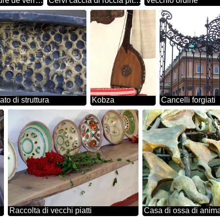
Texture de verre brisé
Cervi caccia di roccia pittura
Vecchio ordine
ato di struttura
Kobza
Cancelli forgiati
Raccolta di vecchi piatti
Casa di ossa di anima