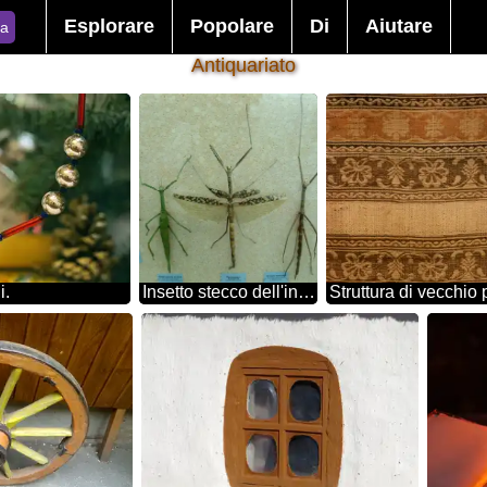
Esplorare
Popolare
Di
Aiutare
ca
Antiquariato
i.
Insetto stecco dell'insetto con le ali
Struttura di vecchio