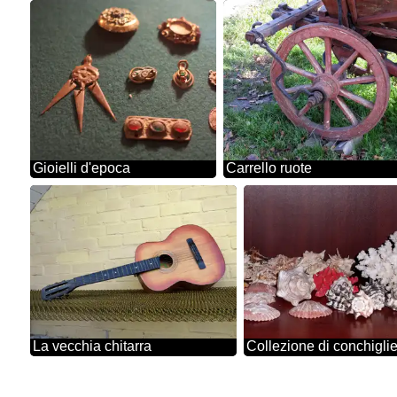
Gioielli d'epoca
Carrello ruote
La vecchia chitarra
Collezione di conchigli