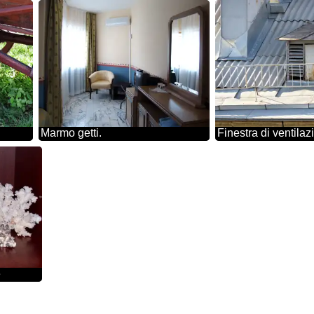
Marmo getti.
e