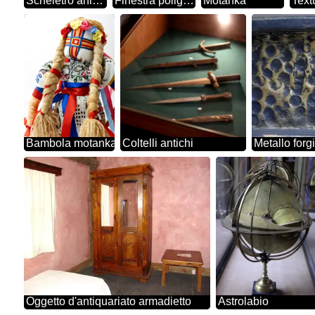
Scheletro animale fossile in pietra
Finestra poligonale.Texture.
Motanka
Bambola motanka
Coltelli antichi
Metallo forgi
Oggetto d'antiquariato armadietto
Astrolabio