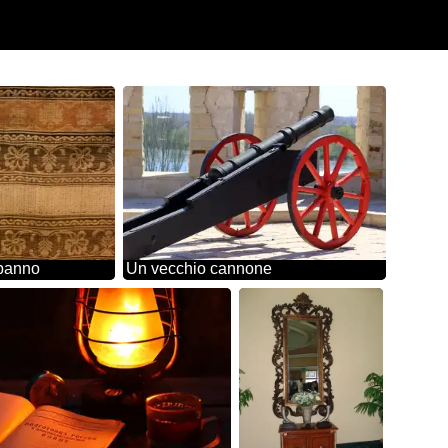
 panno
Un vecchio cannone