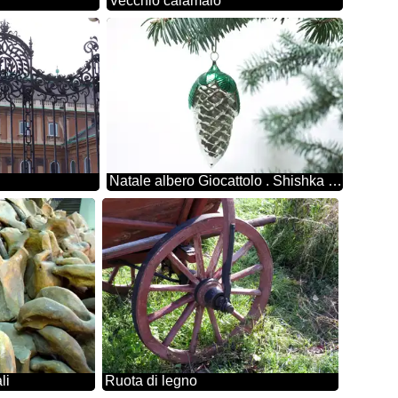
Vecchio calamaio
Natale albero Giocattolo . Shishka . L'URSS . Su ramo.
li
Ruota di legno