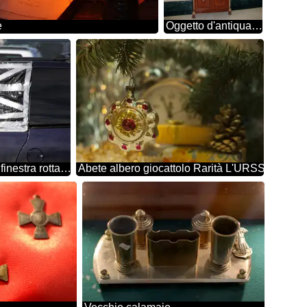
e
Oggetto d'antiquariato specchio.
Una macchina con una finestra rotta sigillata
Abete albero giocattolo Rarità L'URSS