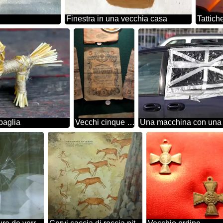
Finestra in una vecchia casa
Tattich
 paglia
Vecchi cinque rubli