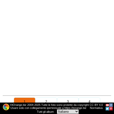
1
2
3
4
©tOrange.biz 2004-2025 Tutte le foto sono protette da copyright CC-BY 4.0
Usare solo con collegamento ipertestuale a https://torange.biz
Normativa
Tutti gli album