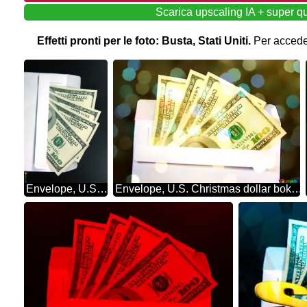
Scarica upscaling IA + super qua
Effetti pronti per le foto: Busta, Stati Uniti.
Per acceder
Envelope, U.S. rotation dollars
Envelope, U.S. Christmas dollar bokeh background