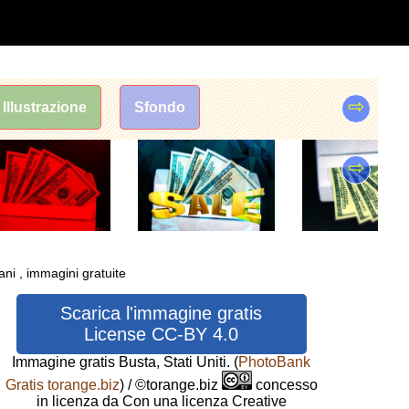
⇨
Illustrazione
Sfondo
⇨
cani , immagini gratuite
Scarica l'immagine gratis
License CC-BY 4.0
Immagine gratis Busta, Stati Uniti.
(
PhotoBank
Gratis torange.biz
) / ©torange.biz
concesso
in licenza da Con una licenza Creative