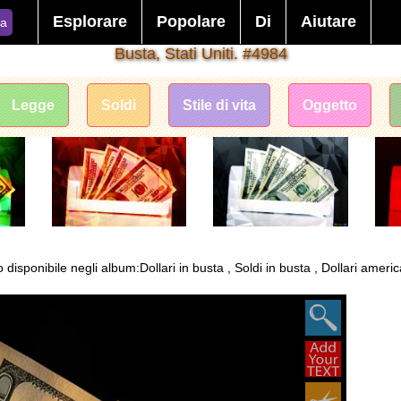
Esplorare
Popolare
Di
Aiutare
ca
Busta, Stati Uniti. #4984
Legge
Soldi
Stile di vita
Oggetto
o disponibile negli album:Dollari in busta , Soldi in busta , Dollari ameri