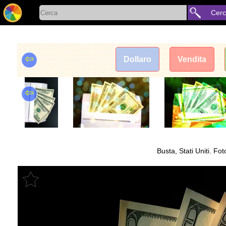
Cer
⇦
Dollaro
Vendita
⇦
Busta, Stati Uniti. Fot