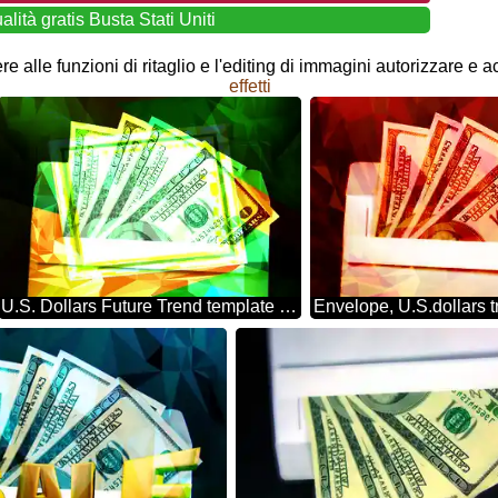
lità gratis Busta Stati Uniti
e alle funzioni di ritaglio e l'editing di immagini autorizzare e a
effetti
U.S. Dollars Future Trend template Polygon abstract geometrical background with triangles