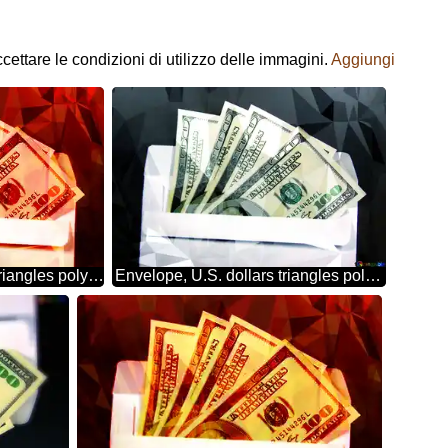
ccettare le condizioni di utilizzo delle immagini.
Aggiungi
Envelope, U.S.dollars triangles polygonal background hot red
Envelope, U.S. dollars triangles polygonal background techno color