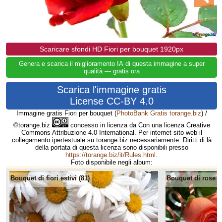
Scaricare sfondi HD Fiori per bouquet 1920px
Genera e scarica il miglioramento IA di questa immagine a super
qualità — gratis ora
Scarica l'immagine gratis
License CC-BY 4.0
Immagine gratis Fiori per bouquet
(
PhotoBank Gratis torange.biz
) /
©torange.biz
concesso in licenza da Con una licenza Creative
Commons Attribuzione 4.0 International. Per internet sito web il
collegamento ipertestuale su torange.biz necessariamente. Diritti di là
della portata di questa licenza sono disponibili presso
https://torange.biz/it/Rules.html
.
Foto disponibile negli album:
Bouquet di fiori estivi (81)
Bouquet di rose (