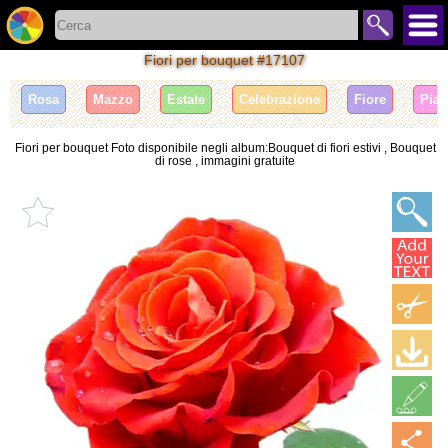
Fiori per bouquet #17107
Rosa
Mazzo
Estate
Celebrazione
Fiore
Pian
Fiori per bouquet Foto disponibile negli album:Bouquet di fiori estivi , Bouquet
di rose , immagini gratuite