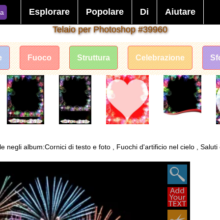
Esplorare
Popolare
Di
Aiutare
ca
Telaio per Photoshop #39960
e
Fuoco
Struttura
Celebrazione
Sf
negli album:Cornici di testo e foto , Fuochi d'artificio nel cielo , Saluti 