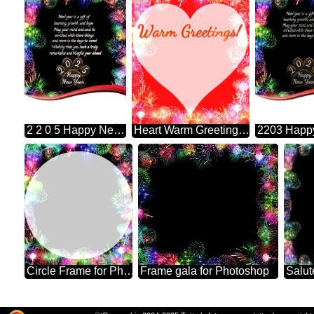
2 2 0 5 Happy New Year New Year Is A Gift Of May Your Mind And Soul Be And More In The Days To Come! Learning, Growth, And Hope. Enriched With These Things Wishing That You Have A Truly Remarkable And Blissful Year Ahead Frame For Photoshop Fireworks
Heart Warm Greetings! Photoshop Frame Heart
Circle Frame for Photoshop
Frame gala for Photoshop
Salut