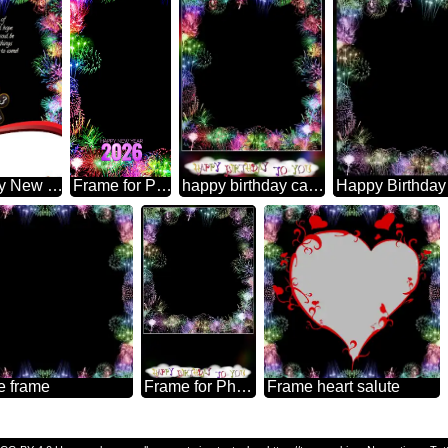
2203 Happy New Year New Year Is A Gift Of Learning, Growth, And Hope. May Your Mind And Soul Be Enriched With These Things And More In The Days To Come! Frame For Photoshop Fireworks
Frame for Photoshop Happy New Year 2026
happy birthday card Frame for Photoshop
Happy Birthday
e frame
Frame for Photoshop happy birthday card blank
Frame heart salute