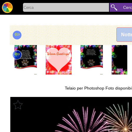
Cer
⇦
Nott
⇦
Telaio per Photoshop Foto disponibile 