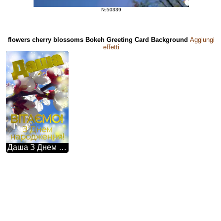
№50339
flowers cherry blossoms Bokeh Greeting Card Background
Aggiungi
effetti
Даша З Днем народження! Картинка прийшла весна