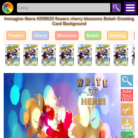
Immagine libera #208620 flowers cherry blossoms Bokeh Greeting
Card Background
Flowers
Cherry
Blossoms
Bokeh
Greeting