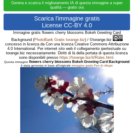
Genera e scarica il miglioramento IA di questa immagine a super
qualità — gratis ora
Scarica l'immagine gratis
License CC-BY 4.0
Immagine gratis flowers cherry blossoms Bokeh Greeting Card
Background
(
PhotoBank Gratis torange.biz
) / ©torange.biz
concesso in licenza da Con una licenza Creative Commons Attribuzione
4.0 International. Per internet sito web il collegamento ipertestuale su
torange.biz necessariamente. Diritti di là della portata di questa licenza
sono disponibili presso
https://torange.biz/it/Rules.html
.
flowers cherry blossoms Bokeh Greeting Card Background
Questa immagine
è stata generata in base all'originale
immagine gratis Fiori di ciliegio