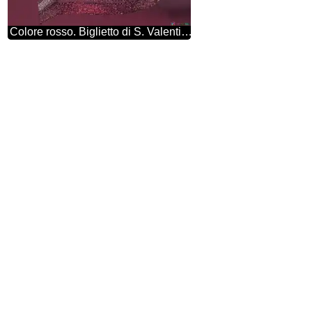
Colore rosso. Biglietto di S. Valentino di Oro Nastro anelli.