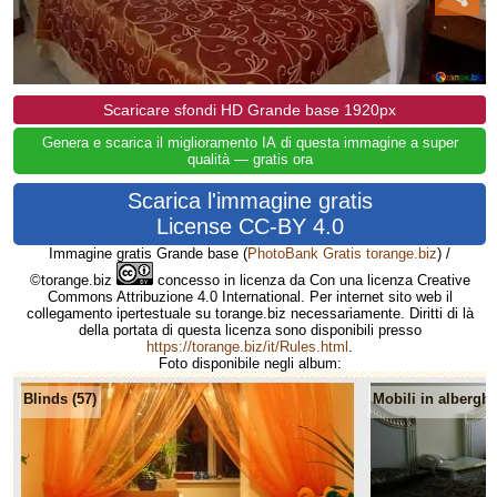
Scaricare sfondi HD Grande base 1920px
Genera e scarica il miglioramento IA di questa immagine a super
qualità — gratis ora
Scarica l'immagine gratis
License CC-BY 4.0
Immagine gratis Grande base
(
PhotoBank Gratis torange.biz
) /
©torange.biz
concesso in licenza da Con una licenza Creative
Commons Attribuzione 4.0 International. Per internet sito web il
collegamento ipertestuale su torange.biz necessariamente. Diritti di là
della portata di questa licenza sono disponibili presso
https://torange.biz/it/Rules.html
.
Foto disponibile negli album:
Blinds (57)
Mobili in alberghi