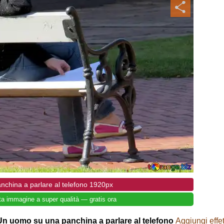
china a parlare al telefono 1920px
ta immagine a super qualità — gratis ora
Un uomo su una panchina a parlare al telefono
Aggiungi effet