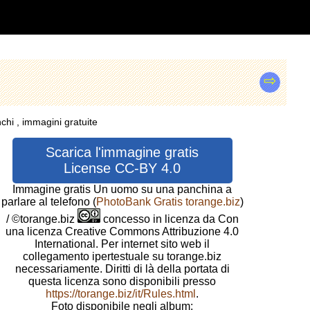
⇨
chi , immagini gratuite
Scarica l'immagine gratis
License CC-BY 4.0
Immagine gratis Un uomo su una panchina a
parlare al telefono
(
PhotoBank Gratis torange.biz
)
/ ©torange.biz
concesso in licenza da Con
una licenza Creative Commons Attribuzione 4.0
International. Per internet sito web il
collegamento ipertestuale su torange.biz
necessariamente. Diritti di là della portata di
questa licenza sono disponibili presso
https://torange.biz/it/Rules.html
.
Foto disponibile negli album: