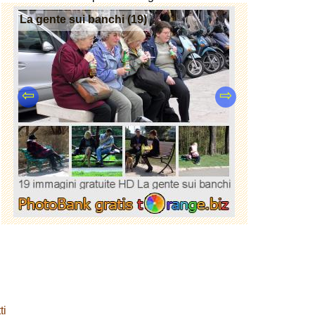
La gente sui banchi (19)
⇦
⇨
ti