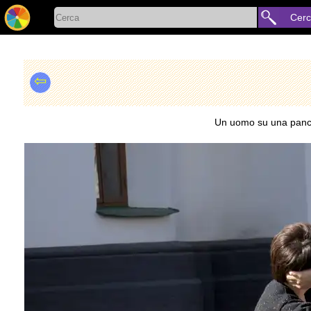
Cer
⇦
Un uomo su una panchi