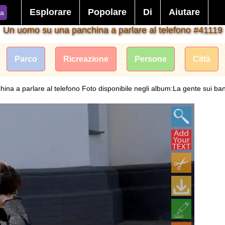
Esplorare
Popolare
Di
Aiutare
ca
Un uomo su una panchina a parlare al telefono #41119
Parco
Ricreazione
Persone
Città
na a parlare al telefono Foto disponibile negli album:La gente sui ban