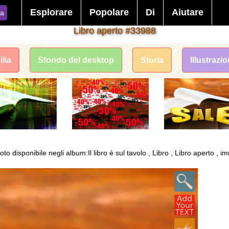
Esplorare
Popolare
Di
Aiutare
ca
Libro aperto #33988
lia
Sfondo del desktop
Storia
Illustrazi
to disponibile negli album:Il libro è sul tavolo , Libro , Libro aperto , i