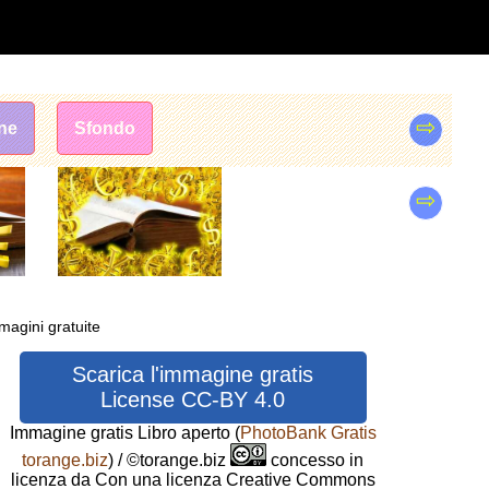
⇨
one
Sfondo
⇨
mmagini gratuite
Scarica l'immagine gratis
License CC-BY 4.0
Immagine gratis Libro aperto
(
PhotoBank Gratis
torange.biz
) / ©torange.biz
concesso in
licenza da Con una licenza Creative Commons