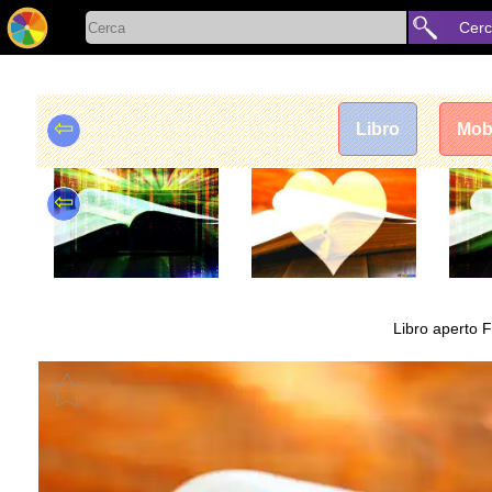
Cer
⇦
Libro
Mobi
⇦
Libro aperto Fo