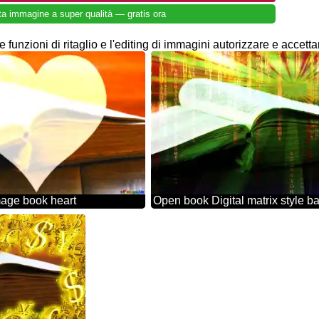
ta immagine a super qualità — gratis ora
 funzioni di ritaglio e l'editing di immagini autorizzare e accetta
age book heart