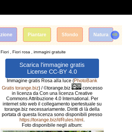
⇨
razione
Piantare
Sfondo
Natura
ori , Fiori rosa , immagini gratuite
Scarica l'immagine gratis
License CC-BY 4.0
Immagine gratis Rosa alla luce
(
PhotoBank
Gratis torange.biz
) / ©torange.biz
concesso
in licenza da Con una licenza Creative
Commons Attribuzione 4.0 International. Per
internet sito web il collegamento ipertestuale su
torange.biz necessariamente. Diritti di là della
portata di questa licenza sono disponibili presso
https://torange.biz/it/Rules.html
.
Foto disponibile negli album: