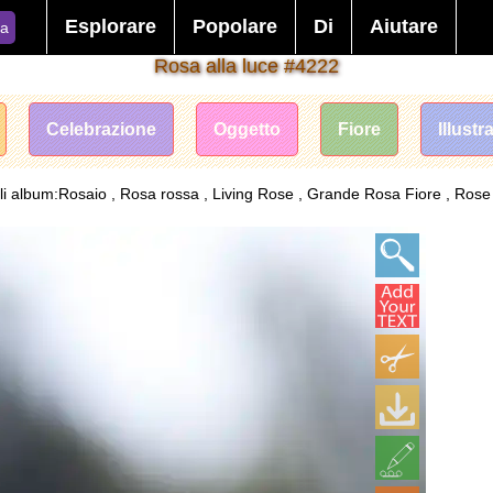
Esplorare
Popolare
Di
Aiutare
ca
Rosa alla luce #4222
Celebrazione
Oggetto
Fiore
Illust
li album:Rosaio , Rosa rossa , Living Rose , Grande Rosa Fiore , Rose Fi