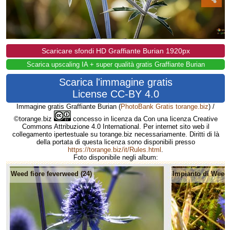
Scaricare sfondi HD Graffiante Burian 1920px
Scarica upscaling IA + super qualità gratis Graffiante Burian
Scarica l'immagine gratis
License CC-BY 4.0
Immagine gratis Graffiante Burian
(
PhotoBank Gratis torange.biz
) /
©torange.biz
concesso in licenza da Con una licenza Creative
Commons Attribuzione 4.0 International. Per internet sito web il
collegamento ipertestuale su torange.biz necessariamente. Diritti di là
della portata di questa licenza sono disponibili presso
https://torange.biz/it/Rules.html
.
Foto disponibile negli album:
Weed fiore feverweed (24)
Impianto di Weeds