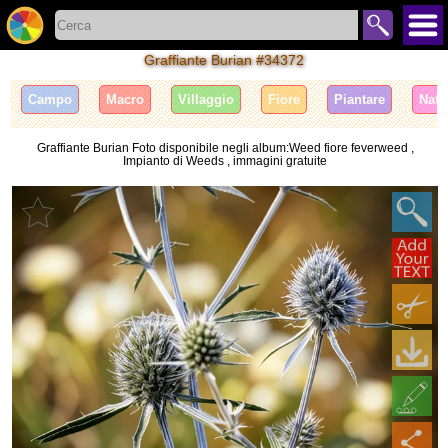
Graffiante Burian #34372
Campo
Macro
Villaggio
Fiore
Piantare
Natu
Graffiante Burian Foto disponibile negli album:Weed fiore feverweed ,
Impianto di Weeds , immagini gratuite