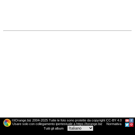
©tOrange.biz 2004-2025 Tutte le foto sono protette da copyright CC-BY 4.0
Usare solo con collegamento ipertestuale a https://torange.biz
Normativa
Tutti gli album