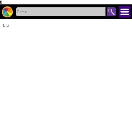
b
b b