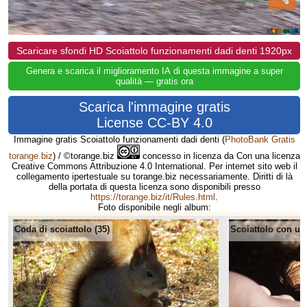
Scaricare sfondi HD Scoiattolo funzionamenti dadi denti 1920px
Genera e scarica il miglioramento IA di questa immagine a super
qualità — gratis ora
Scarica l'immagine gratis
License CC-BY 4.0
Immagine gratis Scoiattolo funzionamenti dadi denti
(
PhotoBank Gratis
torange.biz
) / ©torange.biz
concesso in licenza da Con una licenza
Creative Commons Attribuzione 4.0 International. Per internet sito web il
collegamento ipertestuale su torange.biz necessariamente. Diritti di là
della portata di questa licenza sono disponibili presso
https://torange.biz/it/Rules.html
.
Foto disponibile negli album:
Coda di scoiattolo (35)
Scoiattolo con un