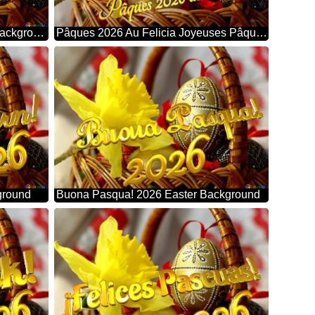
Joyeuses Pâques 2026 Easter Background
Pâques 2026 Au Felicia Joyeuses Pâques Easter Background
ground
Buona Pasqua! 2026 Easter Background