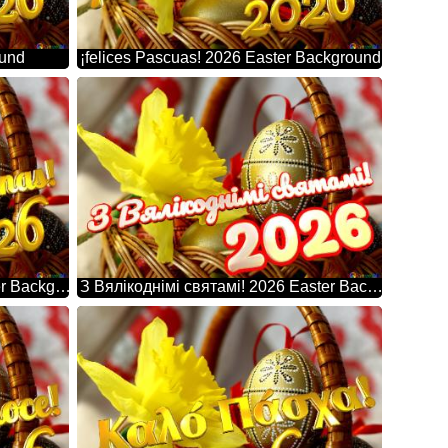
ound
¡felices Pascuas! 2026 Easter Background
Priecīgas Lieldienas! 2026 Easter Background
З Вялікоднімі святамі! 2026 Easter Background