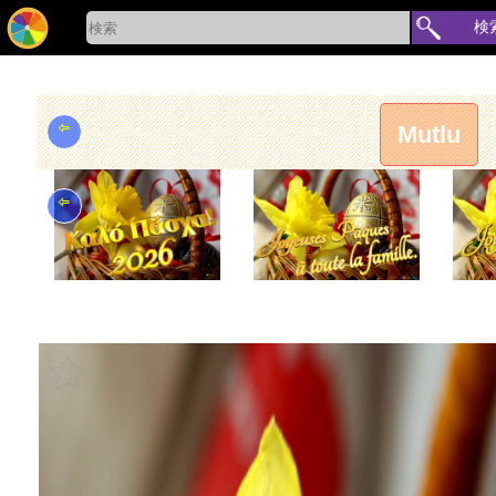
検
⇦
Mutlu
⇦