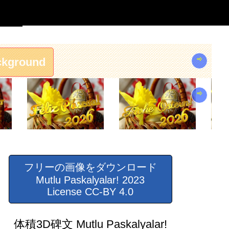
⇨
ckground
⇨
フリーの画像をダウンロード
Mutlu Paskalyalar! 2023
License CC-BY 4.0
体積3D碑文 Mutlu Paskalyalar!