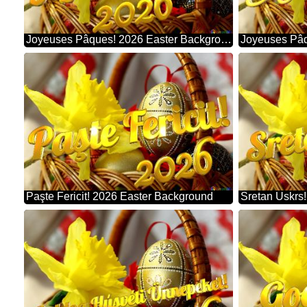
Joyeuses Pâques! 2026 Easter Background
Paşte Fericit! 2026 Easter Background
Sretan Uskrs