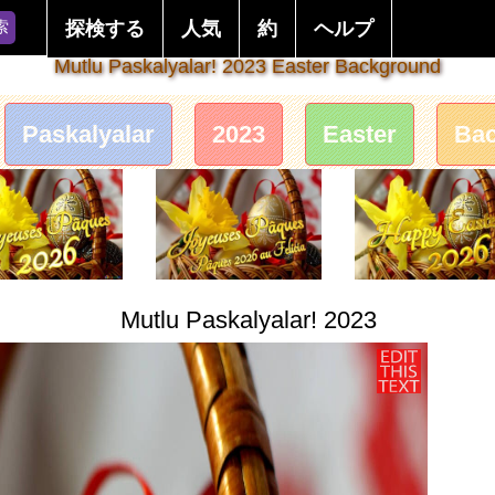
索
探検する
人気
約
ヘルプ
Mutlu Paskalyalar! 2023 Easter Background
Paskalyalar
2023
Easter
Ba
Mutlu Paskalyalar! 2023