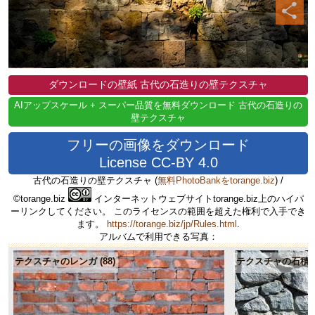
ダウンロードの壁紙 古代の石造りの壁テクスチャ
AIアップスケール + スーパー品質を無料ダウンロード 古代の石造りの
壁テクスチャ
フリーの画像をダウンロード
License CC-BY 4.0
古代の石造りの壁テクスチャ
(
無料PhotoBankをtorange.biz
) /
©torange.biz
インターネットウェブサイトtorange.biz上のハイパ
ーリンクしてください。 このライセンスの範囲を超えた権利で入手でき
ます。
https://torange.biz/jp/Rules.html
.
アルバムで利用できる写真：
テクスチャのレンガ (88)
テクスチャの石積み (