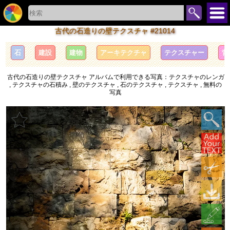
古代の石造りの壁テクスチャ #21014
石
建設
建物
アーキテクチャ
テクスチャー
背
古代の石造りの壁テクスチャ アルバムで利用できる写真：テクスチャのレンガ
, テクスチャの石積み , 壁のテクスチャ , 石のテクスチャ , テクスチャ , 無料の
写真