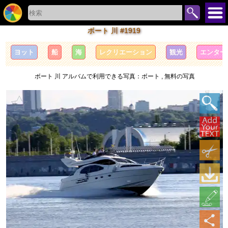
ボート 川 #1919
ヨット
船
海
レクリエーション
観光
エンター
ボート 川 アルバムで利用できる写真：ボート , 無料の写真