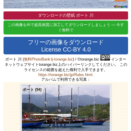
ダウンロードの壁紙 ボート 川
この画像をAIで超高画質に加工してダウンロードしましょう — 今す
ぐ無料で
フリーの画像をダウンロード
License CC-BY 4.0
ボート 川
(
無料PhotoBankをtorange.biz
) / ©torange.biz
インター
ネットウェブサイトtorange.biz上のハイパーリンクしてください。 この
ライセンスの範囲を超えた権利で入手できます。
https://torange.biz/jp/Rules.html
.
アルバムで利用できる写真：
ボート (94)