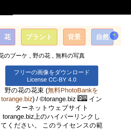
⇨
花
プラント
背景
自然
のブーケ , 野の花 , 無料の写真
フリーの画像をダウンロード
License CC-BY 4.0
野の花の花束
(
無料PhotoBankを
torange.biz
) / ©torange.biz
イン
ターネットウェブサイト
torange.biz上のハイパーリンクし
てください。 このライセンスの範