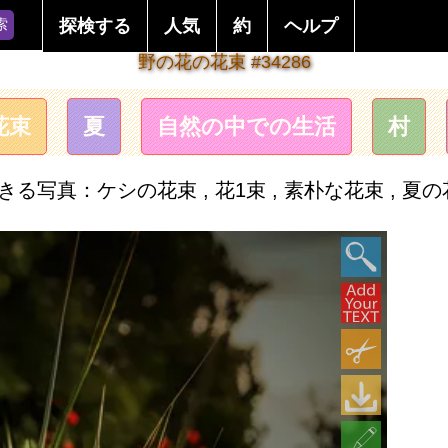
索
探検する
人気
約
ヘルプ
野の花の花束 #34286
花束
夏
自然の中での生活
村
写真：ケシの花束 , 花1束 , 素朴な花束 , 夏の花