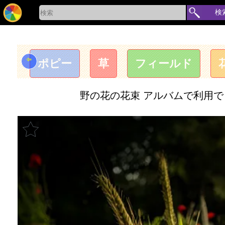
検
⇦
ポピー
草
フィールド
野の花の花束 アルバムで利用できる