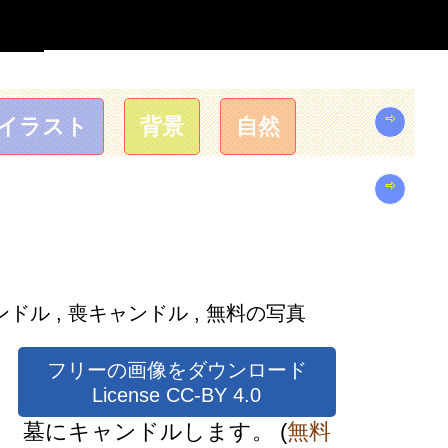
⇨
イラスト
背景
自然
⇨
ル , 喪キャンドル , 無料の写真
フリーの画像をダウンロード
License CC-BY 4.0
墓にキャンドルします。
(
無料