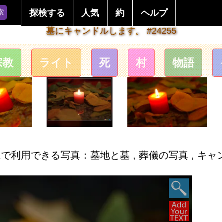
索
探検する
人気
約
ヘルプ
墓にキャンドルします。 #24255
宗教
ライト
死
村
物語
利用できる写真：墓地と墓 , 葬儀の写真 , キャンド