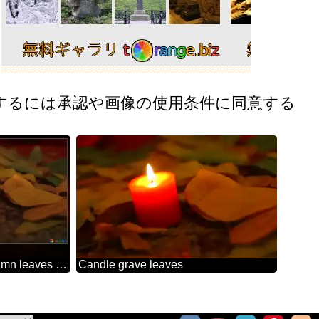
するには承認や画像の使用条件に同意する
Candle grave autumn leaves dark
Candle grave leaves