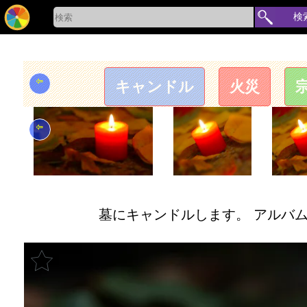
検
⇦
キャンドル
火災
⇦
墓にキャンドルします。 アルバムで