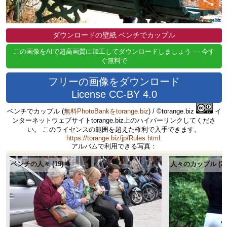
ダウンロードの壁紙 ベンチでカップル
この画像をAIで超高画質に加工してダウンロードしましょう — 今す
ぐ無料で
フリーの画像をダウンロード
License CC-BY 4.0
ベンチでカップル
(
無料PhotoBankをtorange.biz
) / ©torange.biz
イ
ンターネットウェブサイトtorange.biz上のハイパーリンクしてくださ
い。 このライセンスの範囲を超えた権利で入手できます。
https://torange.biz/jp/Rules.html
.
アルバムで利用できる写真：
ベンチの人々 (19)
人々のカップル (24