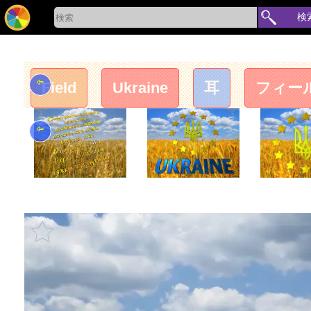
検
⇦
Field
Ukraine
耳
フィー
⇦