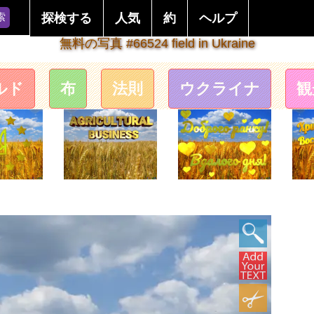
索
探検する
人気
約
ヘルプ
無料の写真 #66524 field in Ukraine
ルド
布
法則
ウクライナ
観