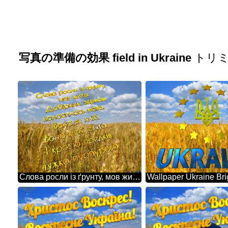
写真の準備の効果 field in Ukraine
トリ
Слова росли із ґрунту, мов жита. Добірним зерном колосилась мова. Вона як хліб. Вона мені свята. І кров'ю предків тяжко пурпурова. Flag Of Ukraine