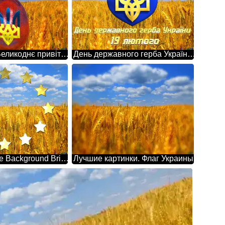
Патріотичне Великоднє привітання Христос Воскрес! Воскресне Україна! Лучшие картинки. Флаг Украины.
День державного герба України 19 лютого Bright Colors. Flag Of Ukraine.
Ukraine Europe Background Bright Colors. Flag Of Ukraine.
Лучшие картинки. Флаг Украины.