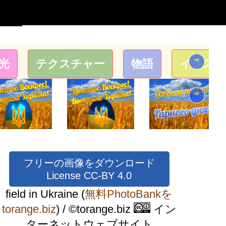
⇨
光
テクスチャー
物語
イラスト
⇨
フリーの画像をダウンロード
License CC-BY 4.0
field in Ukraine
(
無料PhotoBankを
torange.biz
) / ©torange.biz
イン
ターネットウェブサイト