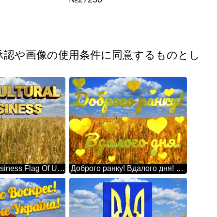
承認や画像の使用条件に同意するものとし
Agricultural Business Flag Of Ukraine
Доброго ранку! Вдалого дня! Лучшие картинки. Флаг Украины.