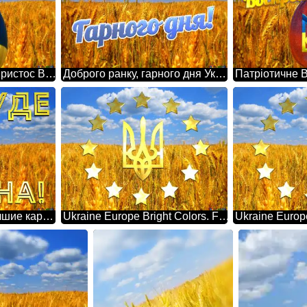
Українська листівка Христос Воскрес! Воскресне Україна! Лучшие картинки. Флаг Украины.
Доброго ранку, гарного дня Україна Лучшие картинки. Флаг Украины.
Все буде Україна! Лучшие картинки. Флаг Украины.
Ukraine Europe Bright Colors. Flag Of Ukraine.