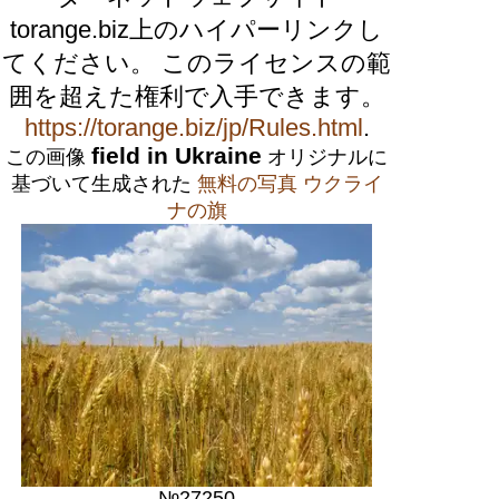
torange.biz上のハイパーリンクし
てください。 このライセンスの範
囲を超えた権利で入手できます。
https://torange.biz/jp/Rules.html
.
field in Ukraine
この画像
オリジナルに
基づいて生成された
無料の写真 ウクライ
ナの旗
№27250