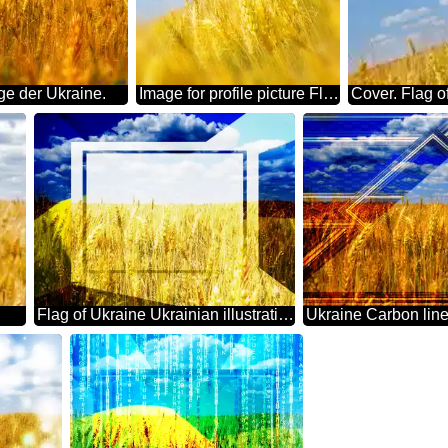
ge der Ukraine.
Image for profile picture Flag of Ukraine.
Cover. Flag o
Flag of Ukraine Ukrainian illustration template frame