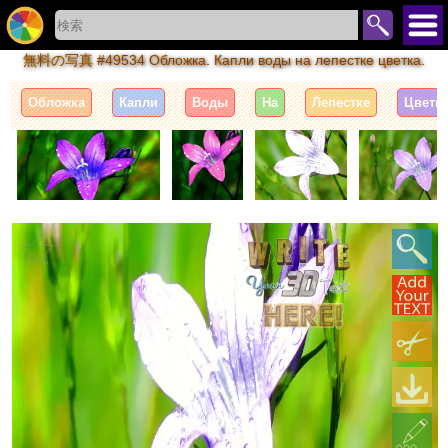
無料の写真 #49534 Обложка. Капли воды на лепестке цветка.
Обложка
Капли
Воды
На
Лепестке
Цветк