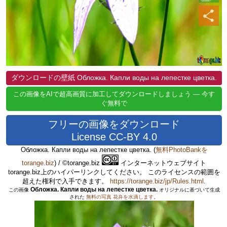
ダウンロードの壁紙 Обложка. Капли воды на лепестке цветка.
この画像をAIで超高画質に加工してダウンロードしましょう — 今す
ぐ無料で
フリーの画像をダウンロード
License CC-BY 4.0
Обложка. Капли воды на лепестке цветка.
(
無料PhotoBankを
torange.biz
) / ©torange.biz
インターネットウェブサイト
torange.biz上のハイパーリンクしてください。 このライセンスの範囲を
超えた権利で入手できます。
https://torange.biz/jp/Rules.html
.
Обложка. Капли воды на лепестке цветка.
この画像
オリジナルに基づいて生成
された
無料の写真 花弁を水滴します。