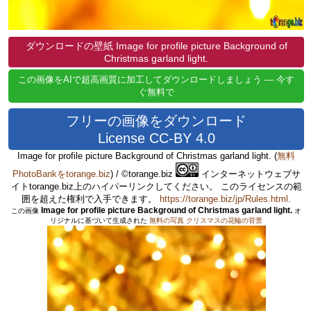
ダウンロードの壁紙 Image for profile picture Background of
Christmas garland light.
この画像をAIで超高画質に加工してダウンロードしましょう — 今す
ぐ無料で
フリーの画像をダウンロード
License CC-BY 4.0
Image for profile picture Background of Christmas garland light.
(
無料
PhotoBankをtorange.biz
) / ©torange.biz
インターネットウェブサ
イトtorange.biz上のハイパーリンクしてください。 このライセンスの範
囲を超えた権利で入手できます。
https://torange.biz/jp/Rules.html
.
Image for profile picture Background of Christmas garland light.
この画像
オ
リジナルに基づいて生成された
無料の写真 クリスマスの花輪の背景