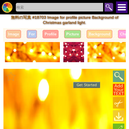
無料の写真 #18703 Image for profile picture Background of
Christmas garland light.
Image
For
Profile
Picture
Background
Chri