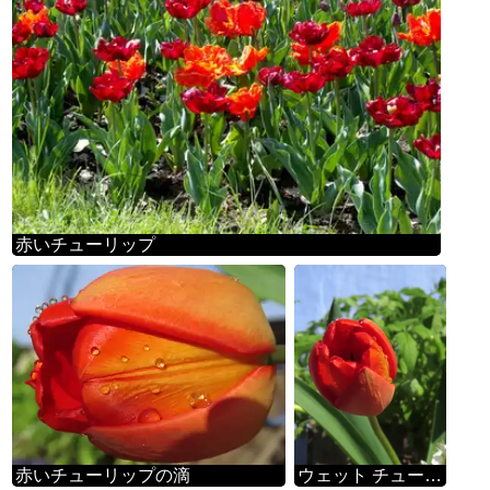
赤いチューリップ
赤いチューリップの滴
ウェット チューリップ