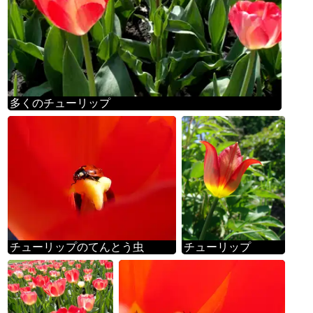
多くのチューリップ
チューリップのてんとう虫
チューリップ