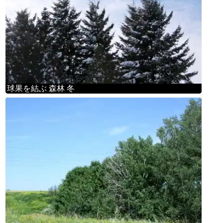
球果を結ぶ 森林 冬