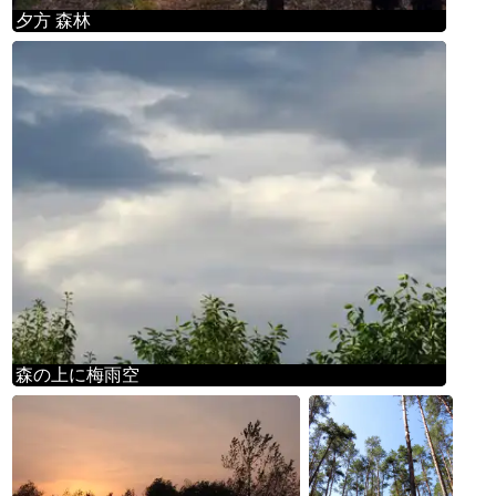
夕方 森林
森の上に梅雨空