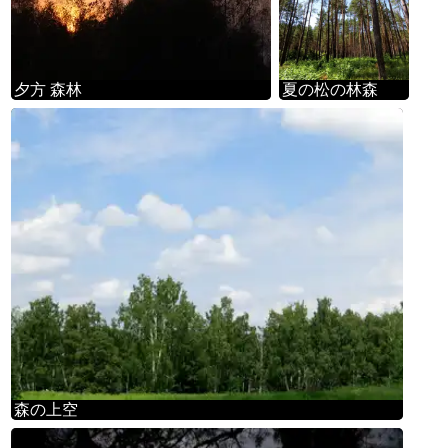
夕方 森林
夏の松の林森
森の上空