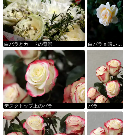
白バラとカードの背景
白バラ n 暗い背景
デスクトップ上のバラ
バラ