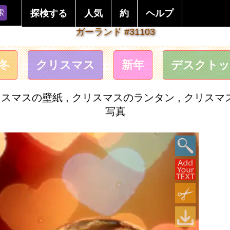
索
探検する
人気
約
ヘルプ
ガーランド #31103
冬
クリスマス
新年
デスクトッ
スの壁紙 , クリスマスのランタン , クリスマス
写真