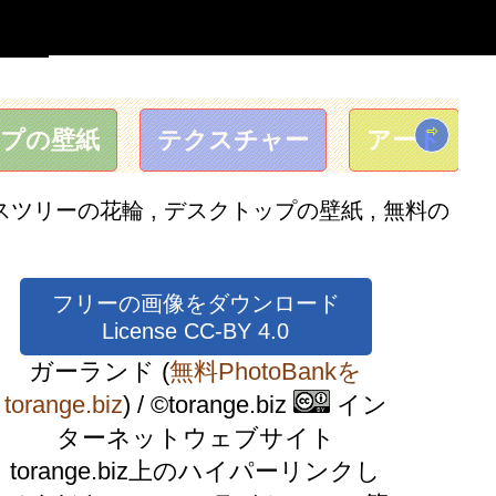
⇨
プの壁紙
テクスチャー
アート
ツリーの花輪 , デスクトップの壁紙 , 無料の
フリーの画像をダウンロード
License CC-BY 4.0
ガーランド
(
無料PhotoBankを
torange.biz
) / ©torange.biz
イン
ターネットウェブサイト
torange.biz上のハイパーリンクし