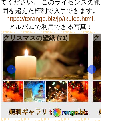
てください。 このライセンスの範
囲を超えた権利で入手できます。
https://torange.biz/jp/Rules.html
.
アルバムで利用できる写真：
クリスマスの壁紙 (71)
クリスマスの
⇦
⇨