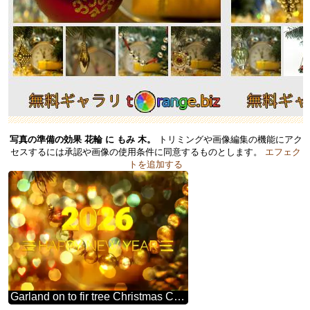
写真の準備の効果 花輪 に もみ 木。
トリミングや画像編集の機能にアク
セスするには承認や画像の使用条件に同意するものとします。
エフェク
トを追加する
Garland on to fir tree Christmas Card Background Happy New Year 2026