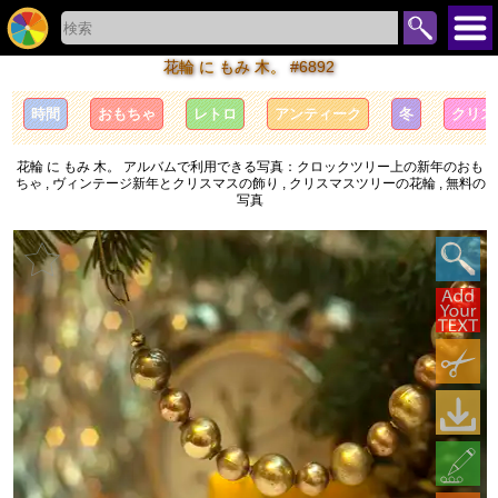
花輪 に もみ 木。 #6892
時間
おもちゃ
レトロ
アンティーク
冬
クリス
花輪 に もみ 木。 アルバムで利用できる写真：クロックツリー上の新年のおも
ちゃ , ヴィンテージ新年とクリスマスの飾り , クリスマスツリーの花輪 , 無料の
写真