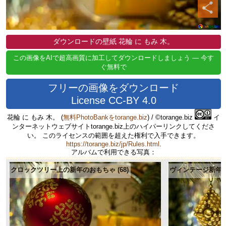
ダウンロードの壁紙 花輪 に もみ 木。
この画像をAIで超高画質に加工してダウンロードしましょう — 今す
ぐ無料で
フリーの画像をダウンロード
License CC-BY 4.0
花輪 に もみ 木。
(
無料PhotoBankをtorange.biz
) / ©torange.biz
イ
ンターネットウェブサイトtorange.biz上のハイパーリンクしてくださ
い。 このライセンスの範囲を超えた権利で入手できます。
https://torange.biz/jp/Rules.html
.
アルバムで利用できる写真：
クロックツリー上の新年のおもちゃ (68)
ヴィンテージ新年と