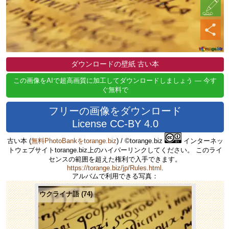
ダウンロードの壁紙 古い本
この画像をAIで超高画質に加工してダウンロードしましょう — 今す
ぐ無料で
フリーの画像をダウンロード
License CC-BY 4.0
古い本
(
無料PhotoBankをtorange.biz
) / ©torange.biz
インターネッ
トウェブサイトtorange.biz上のハイパーリンクしてください。 このライ
センスの範囲を超えた権利で入手できます。
https://torange.biz/jp/Rules.html
.
アルバムで利用できる写真：
ウクライナ語 (74)