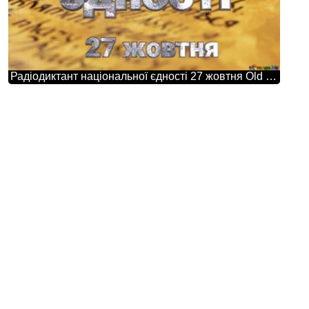
Радіодиктант національної єдності 27 жовтня Old Book