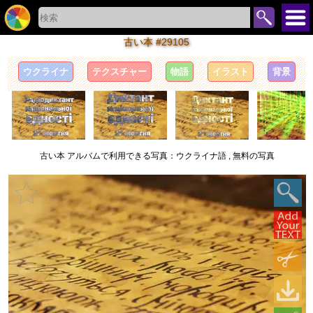
古い本 #29105
ウクライナ
テクスチャー
物語
イラスト
背景
古い本 アルバムで利用できる写真：ウクライナ語 , 無料の写真