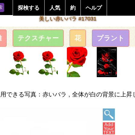
索
探検する
人気
約
ヘルプ
美しい赤いバラ #17031
離
テクスチャー
花
プラント
できる写真：赤いバラ , 全体が白の背景に上昇しま