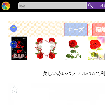
検
⇦
ローズ
隔
⇦
美しい赤いバラ アルバムで利用