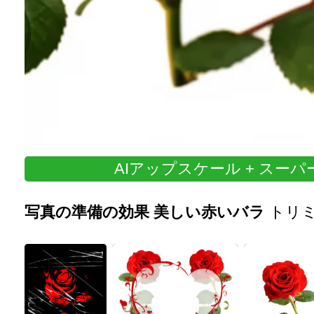
AIアップスケール + スー
写真の準備の効果 美しい赤いバラ
トリ