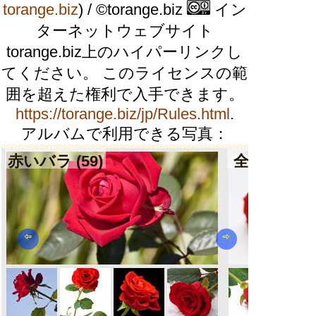
torange.biz
) / ©torange.biz
イン
ターネットウェブサイト
torange.biz上のハイパーリンクし
てください。 このライセンスの範
囲を超えた権利で入手できます。
https://torange.biz/jp/Rules.html
.
アルバムで利用できる写真：
赤いバラ (59)
全体が白の
⇦
⇨