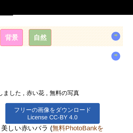
⇨
背景
自然
⇨
した , 赤い花 , 無料の写真
フリーの画像をダウンロード
License CC-BY 4.0
美しい赤いバラ
(
無料PhotoBankを