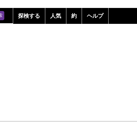
索
探検する
人気
約
ヘルプ