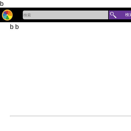
b
検
b b