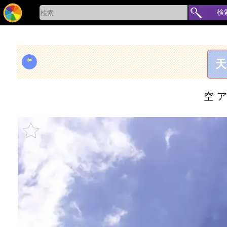
検
⇦
天
空 