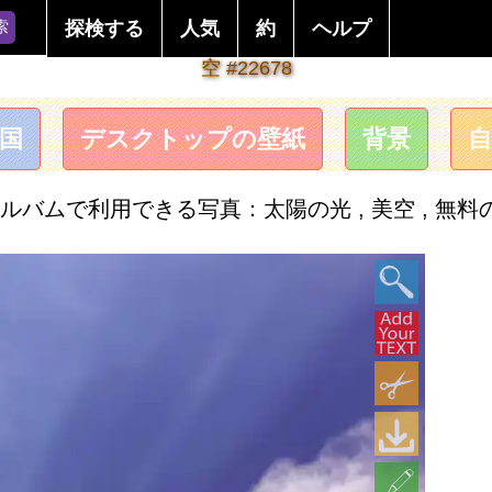
索
探検する
人気
約
ヘルプ
空 #22678
国
デスクトップの壁紙
背景
アルバムで利用できる写真：太陽の光 , 美空 , 無料