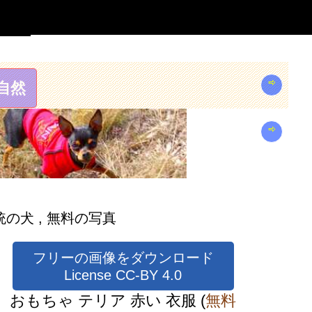
⇨
自然
⇨
の犬 , 無料の写真
フリーの画像をダウンロード
License CC-BY 4.0
おもちゃ テリア 赤い 衣服
(
無料