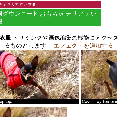
ゃ テリア 赤い 衣服
料ダウンロード おもちゃ テリア 赤い
服
 衣服
トリミングや画像編集の機能にアクセ
るものとします。
エフェクトを追加する
ерьер.
Cover. Toy Terrier i