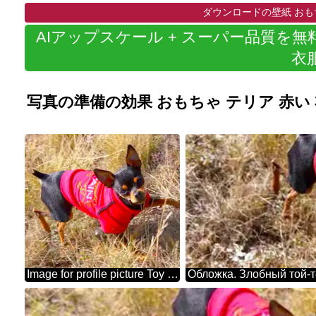
ダウンロードの壁紙 おもち
AIアップスケール + スーパー品質を無
衣
写真の準備の効果 おもちゃ テリア 赤い
Image for profile picture Toy Terrier in red clothes.
Обложка. Злобный той-т