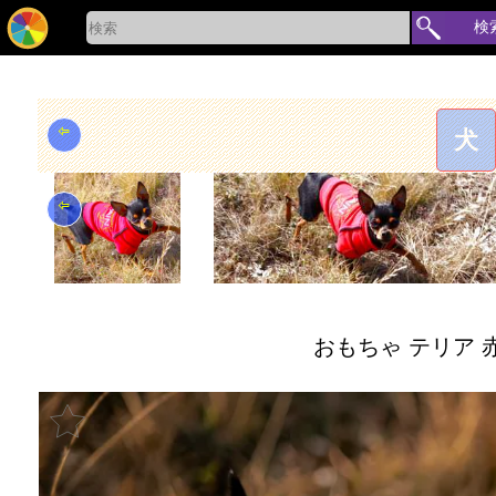
検
⇦
犬
⇦
おもちゃ テリア 