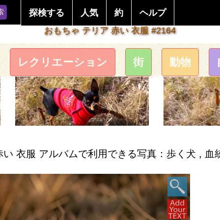
索
探検する
人気
約
ヘルプ
おもちゃ テリア 赤い 衣服 #2164
レクリエーション
街
動物
赤い 衣服 アルバムで利用できる写真：歩く犬 , 血統