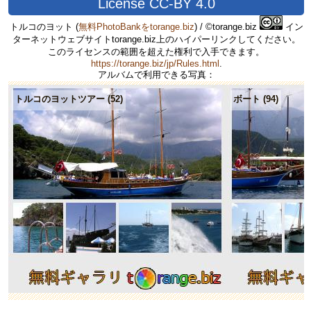
License CC-BY 4.0
トルコのヨット
(
無料PhotoBankをtorange.biz
) / ©torange.biz
イン
ターネットウェブサイトtorange.biz上のハイパーリンクしてください。
このライセンスの範囲を超えた権利で入手できます。
https://torange.biz/jp/Rules.html
.
アルバムで利用できる写真：
トルコのヨットツアー (52)
ボート (94)