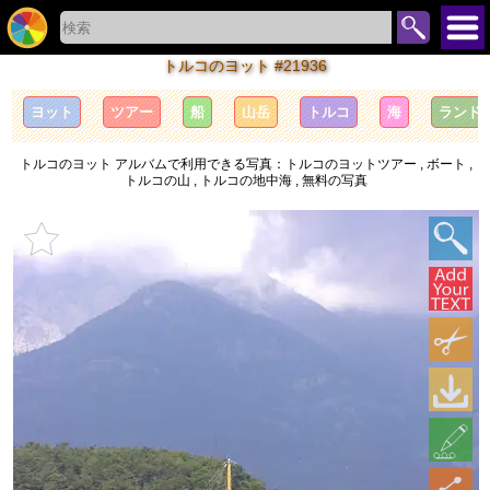
トルコのヨット #21936
ヨット
ツアー
船
山岳
トルコ
海
ランド
トルコのヨット アルバムで利用できる写真：トルコのヨットツアー , ボート ,
トルコの山 , トルコの地中海 , 無料の写真