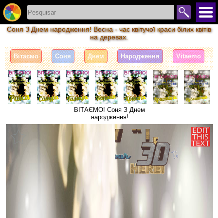
Соня З Днем народження! Весна - час квітучої краси білих квітів
на деревах.
Вітаємо
Соня
Днем
Народження
Vitaemo
ВІТАЄМО! Соня З Днем
народження!